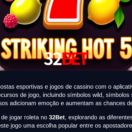
stas esportivas e jogos de cassino com o aplicat
rsos de jogo, incluindo símbolos wild, símbolos s
ursos adicionam emoção e aumentam as chances de
de jogar roleta no
32Bet
, explorando as diferente
ste jogo uma escolha popular entre os apostadore