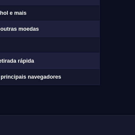
hol e mais
s outras moedas
tirada rápida
 principais navegadores