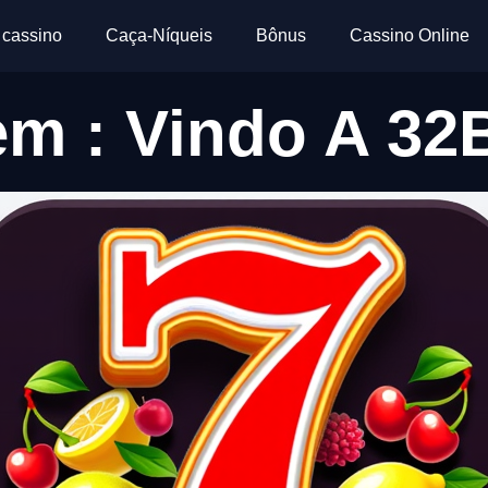
cassino
Caça-Níqueis
Bônus
Cassino Online
m : Vindo A 32