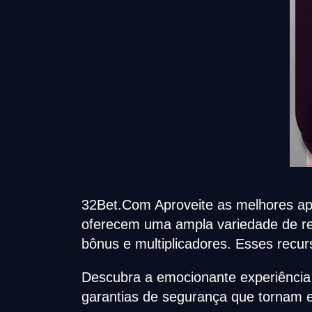
32Bet.Com Aproveite as melhores apo
oferecem uma ampla variedade de recu
bônus e multiplicadores. Esses rec
Descubra a emocionante experiência 
garantias de segurança que tornam e