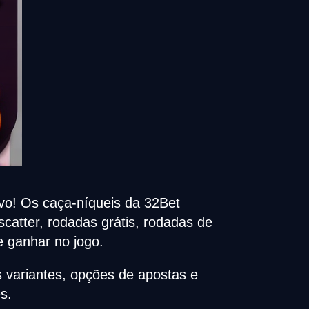
ivo! Os caça-níqueis da 32Bet
catter, rodadas grátis, rodadas de
 ganhar no jogo.
s variantes, opções de apostas e
s.