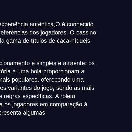
xperiência autêntica,O é conhecido
eferências dos jogadores. O cassino
a gama de títulos de caça-níqueis
cionamento é simples e atraente: os
ória e uma bola proporcionam a
 mais populares, oferecendo uma
es variantes do jogo, sendo as mais
regras específicas. A roleta
ara os jogadores em comparação à
apresenta algumas.