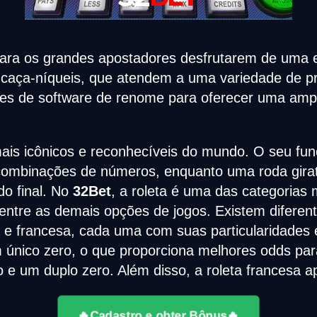
para os grandes apostadores desfrutarem de uma e
 caça-níqueis, que atendem a uma variedade de pr
es de software de renome para oferecer uma ampl
mais icônicos e reconhecíveis do mundo. O seu fun
ombinações de números, enquanto uma roda girat
do final. No
32Bet
, a roleta é uma das categorias
entre as demais opções de jogos. Existem diferent
e francesa, cada uma com suas particularidades e 
m único zero, o que proporciona melhores odds p
o e um duplo zero. Além disso, a roleta francesa 
🔥Cadastro e obter Bônus🔥