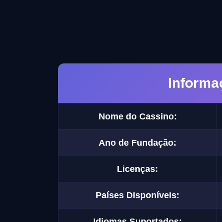
Informa
Nome do Cassino:
Ano de Fundação:
Licenças:
Países Disponíveis:
Idiomas Suportados: