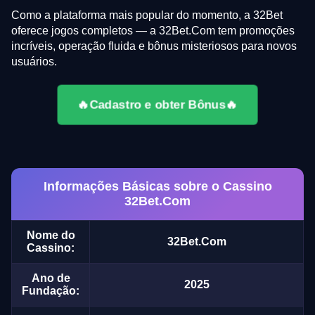
Como a plataforma mais popular do momento, a 32Bet
oferece jogos completos — a 32Bet.Com tem promoções
incríveis, operação fluida e bônus misteriosos para novos
usuários.
🔥Cadastro e obter Bônus🔥
Informações Básicas sobre o Cassino
32Bet.Com
Nome do
32Bet.Com
Cassino:
Ano de
2025
Fundação: