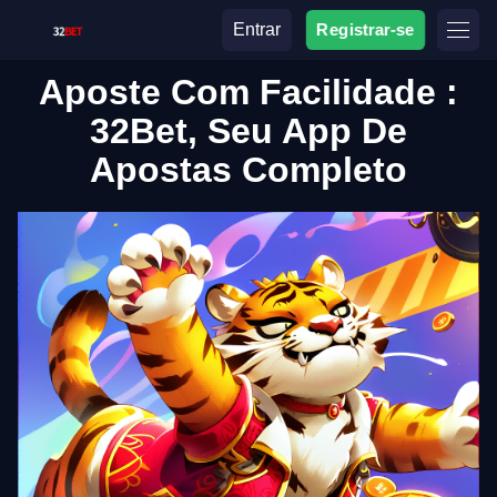
Entrar
Registrar-se
Aposte Com Facilidade :
32Bet, Seu App De
Apostas Completo